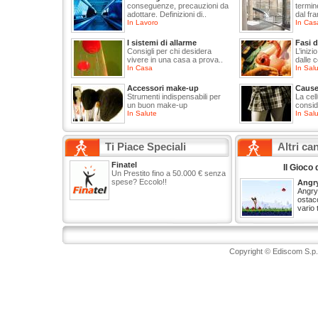
conseguenze, precauzioni da
termin
adottare. Definizioni di..
dal fr
In Lavoro
In Cas
I sistemi di allarme
Fasi d
Consigli per chi desidera
L’inizi
vivere in una casa a prova..
dalle c
In Casa
In Sal
Accessori make-up
Cause 
Strumenti indispensabili per
La cel
un buon make-up
consid
In Salute
In Sal
Ti Piace Speciali
Altri can
Finatel
Il Gioco 
Un Prestito fino a 50.000 € senza
spese? Eccolo!!
Angry
Angry 
ostaco
vario 
Copyright © Ediscom S.p