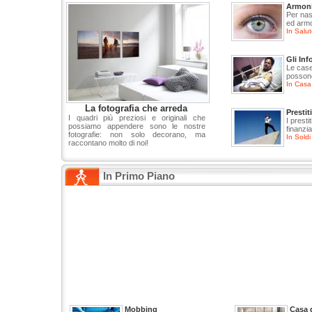
Armoni
Per nas
ed armo
In Salu
Gli Inf
Le case
possono
In Casa
La fotografia che arreda
Prestit
I quadri più preziosi e originali che
I presti
possiamo appendere sono le nostre
finanzia
fotografie: non solo decorano, ma
In Soldi
raccontano molto di noi!
In Primo Piano
Mobbing
Casa 